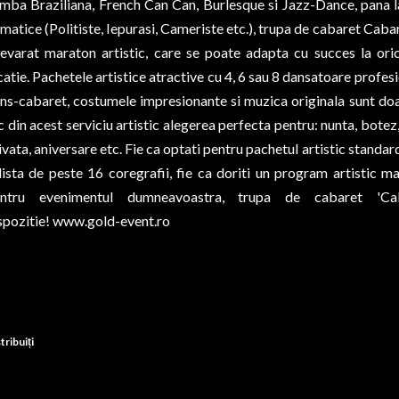
mba Braziliana, French Can Can, Burlesque si Jazz-Dance, pana la
matice (Politiste, Iepurasi, Cameriste etc.), trupa de cabaret Caba
evarat maraton artistic, care se poate adapta cu succes la ori
catie. Pachetele artistice atractive cu 4, 6 sau 8 dansatoare profes
ns-cabaret, costumele impresionante si muzica originala sunt doa
c din acest serviciu artistic alegerea perfecta pentru: nunta, bote
ivata, aniversare etc. Fie ca optati pentru pachetul artistic standard
lista de peste 16 coregrafii, fie ca doriti un program artistic m
entru evenimentul dumneavoastra, trupa de cabaret 'Ca
spozitie!
www.gold-event.ro
tribuiți