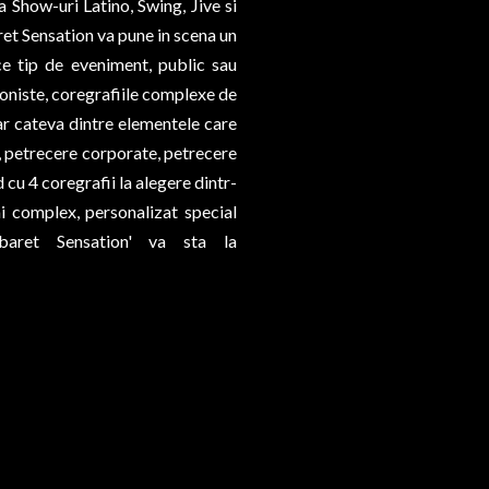
 Show-uri Latino, Swing, Jive si
ret Sensation va pune in scena un
ce tip de eveniment, public sau
ioniste, coregrafiile complexe de
r cateva dintre elementele care
z, petrecere corporate, petrecere
 cu 4 coregrafii la alegere dintr-
ai complex, personalizat special
baret Sensation' va sta la