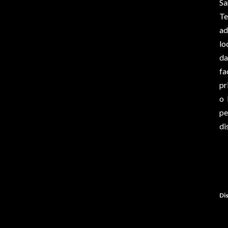
Sa
Te
ad
lo
da
fa
pr
o 
p
di
Dis