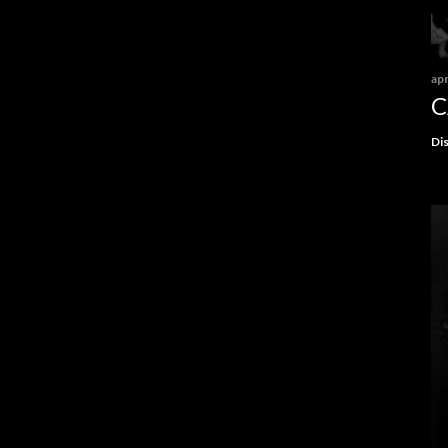
apr
C
Dis